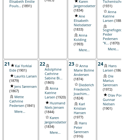
Elisabeth Emilie
Karen
Tschentscher
(1859
Pouls...
(1891)
Jørgensdatter
(1931)
La
(1834)
Anna
Lars
Ane
Katrine
An
Elisabeth
Larsen
(1888)
Jacob
Nielsdatter
Nie...
(1833)
Sognefoged
Peder
Anna
Pedersen
Kolding
"K...
(1870)
(1993)
Mere...
Mere...
21
22
23
24
25
Kai Yorklai
Anna
Hans
Adolphine
Bøss
Eide
(1901)
Marie Boline
Larsen
(1865)
Cathrine
Johan
Andersen
Laurits Larsen
Ole
Sabine Bi...
(1809
(1874)
(1879)
Marius
(1865)
J
Diederich
Sørensen
Jens Sørensen
Anna
Søren
Friederich
(1972)
(1867)
Katrine
(1737
Joachim...
Olav Poul
Mette
Larsen
(1920)
(1824)
Au
Gunnar
Cathrine
Husmand
Kirst
Karl
Nielsen
Pedersen
(1841)
Niels Jensen
(1885
Kristian
(1901)
Mere...
(1844)
Hansen
Bøss
(1977)
Karen
Johan
Jørgensdatter
Hans
(1809
(1834)
Peter
Me
Sørensen
Mere...
(1916)