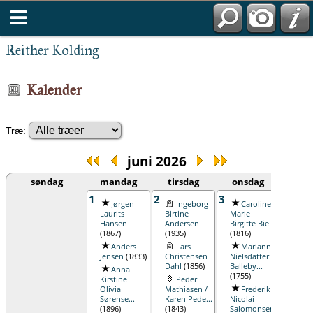
Kronborg Amtsstue, Fæsteprotokoller, 175
Reither Kolding
Kalender
Træ:
juni 2026
søndag
mandag
tirsdag
onsdag
t
1
2
3
4
Jørgen
Ingeborg
Caroline
La
Laurits
Birtine
Marie
Lars
Hansen
Andersen
Birgitte Bie
An
(1867)
(1935)
(1816)
Schütz
Anders
Lars
Marianne
(1799
Jensen
(1833)
Christensen
Nielsdatter
An
Dahl
(1856)
Balleby...
Anna
Søren
(1755)
Kirstine
Peder
(1833
Olivia
Mathiasen /
Frederik
Sørense...
Karen Pede...
Nicolai
(1896)
(1843)
Salomonsen