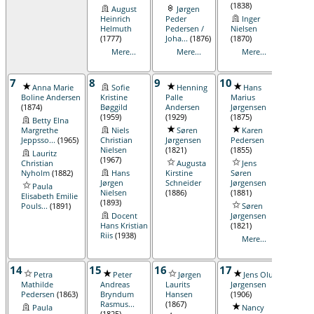
(1838)
August
Jørgen
Heinrich
Peder
Inger
Helmuth
Pedersen /
Nielsen
(1777)
Joha...
(1876)
(1870)
Mere...
Mere...
Mere...
7
8
9
10
11
Anna Marie
Sofie
Henning
Hans
Ka
Boline Andersen
Kristine
Palle
Marius
Hans
(1874)
Bøggild
Andersen
Jørgensen
Bo
(1959)
(1929)
(1875)
Betty Elna
Jørge
Margrethe
Niels
Søren
Karen
(1816
Jeppsso...
(1965)
Christian
Jørgensen
Pedersen
In
Nielsen
(1821)
(1855)
Lauritz
Mariu
(1967)
Christian
Augusta
Jens
Ni
Nyholm
(1882)
Hans
Kirstine
Søren
Olsen
Jørgen
Schneider
Jørgensen
Paula
(1909
Nielsen
(1886)
(1881)
Elisabeth Emilie
Me
(1893)
Pouls...
(1891)
Søren
Docent
Jørgensen
Hans Kristian
(1821)
Riis
(1938)
Mere...
14
15
16
17
18
Petra
Peter
Jørgen
Jens Oluf
J
Mathilde
Andreas
Laurits
Jørgensen
(1827
Pedersen
(1863)
Bryndum
Hansen
(1906)
Ka
Rasmus...
(1867)
Paula
Nancy
Jensd
(1825)