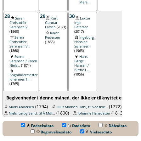
Mere...
28
29
30
Søren
Kurt
Lektor
Christoffer
Gunnar
Inge
Sørensen V...
Larsen
(2021)
Petersen
(1860)
(2017)
Karen
Søren
Pedersen
Ingeborg
Christoffer
(1855)
Hansine
Sørensen V...
Sørensen
(1860)
(1963)
Svend
Hans
Sørensen / Karen
Børge
Niels...
(1874)
Hansen /
Birthe L...
(1956)
Bogbindermester
Johannes Tri...
(1765)
Begivenheder i denne måned, der ikke er tilknyttet en specifi
(1794)
(1772)
Mads Andersen
Oluf Madsen Dahl, til Vadskæ...
Peder 
(1806)
(1813)
Niels Juelby Sand, til Å Møl...
Johanne Hansdatter
Fødselsdato
Dødsdato
Dåbsdato
Begravelsesdato
Vielsesdato