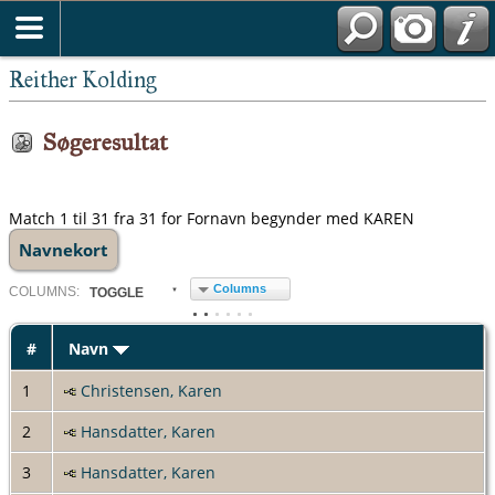
Kronborg Amtsstue, Fæsteprotokoller, 175
Reither Kolding
Søgeresultat
Match 1 til 31 fra 31 for Fornavn begynder med KAREN
Navnekort
Columns
COL
UMN
S:
TOGGLE
#
Navn
1
Christensen, Karen
2
Hansdatter, Karen
3
Hansdatter, Karen