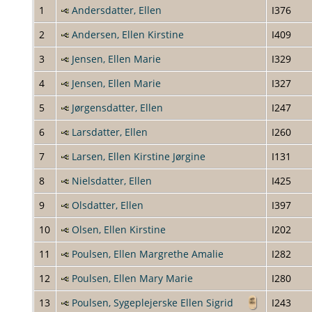
1
Andersdatter, Ellen
I376
2
Andersen, Ellen Kirstine
I409
3
Jensen, Ellen Marie
I329
4
Jensen, Ellen Marie
I327
5
Jørgensdatter, Ellen
I247
6
Larsdatter, Ellen
I260
7
Larsen, Ellen Kirstine Jørgine
I131
8
Nielsdatter, Ellen
I425
9
Olsdatter, Ellen
I397
10
Olsen, Ellen Kirstine
I202
11
Poulsen, Ellen Margrethe Amalie
I282
12
Poulsen, Ellen Mary Marie
I280
13
Poulsen, Sygeplejerske Ellen Sigrid
I243