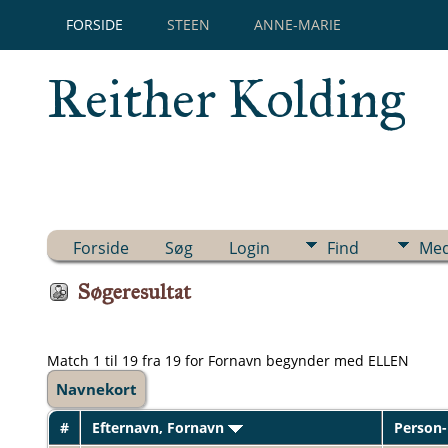
FORSIDE
STEEN
ANNE-MARIE
Reither Kolding
Forside
Søg
Login
Find
Med
Søgeresultat
Match 1 til 19 fra 19 for Fornavn begynder med ELLEN
Navnekort
#
Efternavn, Fornavn
Person-