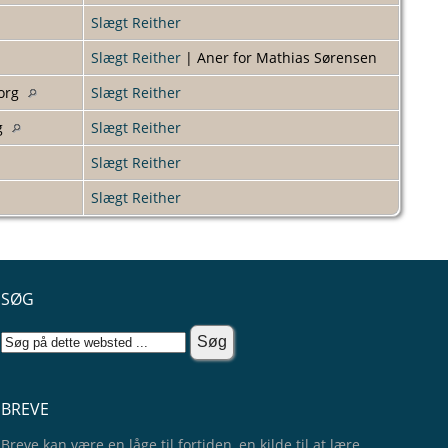
Slægt Reither
Slægt Reither
| Aner for Mathias Sørensen
borg
Slægt Reither
rg
Slægt Reither
Slægt Reither
Slægt Reither
SØG
BREVE
Breve kan være en låge til fortiden, en kilde til at lære