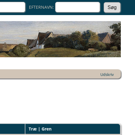
EFTERNAVN:
Udskriv
Træ | Gren