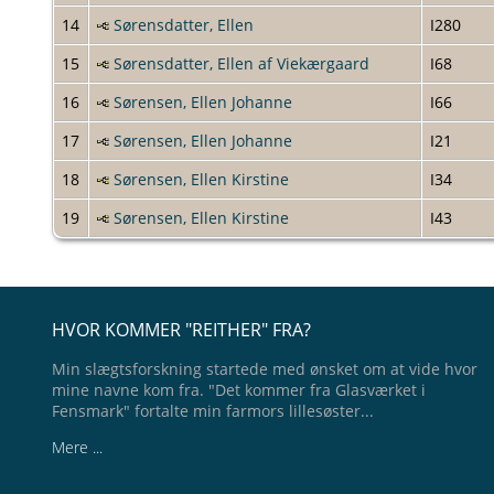
14
Sørensdatter, Ellen
I280
15
Sørensdatter, Ellen af Viekærgaard
I68
16
Sørensen, Ellen Johanne
I66
17
Sørensen, Ellen Johanne
I21
18
Sørensen, Ellen Kirstine
I34
19
Sørensen, Ellen Kirstine
I43
HVOR KOMMER "REITHER" FRA?
Min slægtsforskning startede med ønsket om at vide hvor
mine navne kom fra. "Det kommer fra Glasværket i
Fensmark" fortalte min farmors lillesøster...
Mere ...