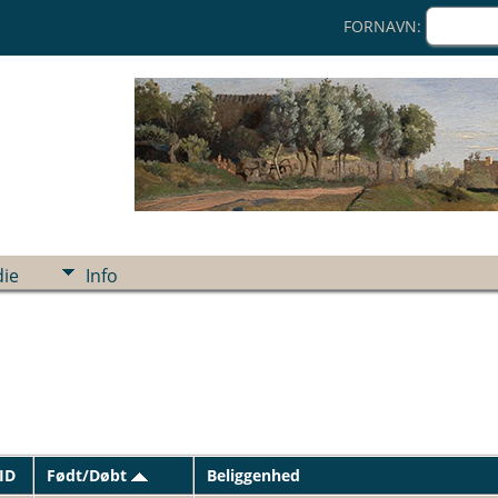
FORNAVN:
ie
Info
ID
Født/Døbt
Beliggenhed