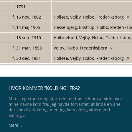
f. 1791
f. 16 nov. 1802
Holløse, Vejby, Holbo, Frederiksborg
f. 14 maj 1905
Hesselbjerg, Blistrup, Holbo, Frederiks
f. 18 sep. 1910
Holløselund, Vejby, Holbo, Frederiksbo
f. 31 mar. 1858
Vejby, Holbo, Frederiksborg
f. 30 dec. 1881
Holløse, Vejby, Holbo, Frederiksborg
HVOR KOMMER "KOLDING" FRA?
Min slægtsforskning startede med ønsket om at vide hvor
mine navne kom fra. Jeg havde forventet, at finde en ane
der kom fra Kolding, men jeg kom aldrig videre end
Salling...
Mere ...