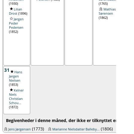
(1930)
(1765)
(184
Lilian
Mathias
J
Drost
(1896)
Sørensen
Sør
(1862)
Jørgen
A
Peder
Tho
Pedersen
(190
(1852)
31
Hans
Jørgen
Nielsen
(1853)
Kelner
Niels
Christian
Schou...
(1872)
Begivenheder i denne måned, der ikke er tilknyttet en specifi
(1773)
(1806)
Jens Jørgensen
Marianne Nielsdatter Balleby...