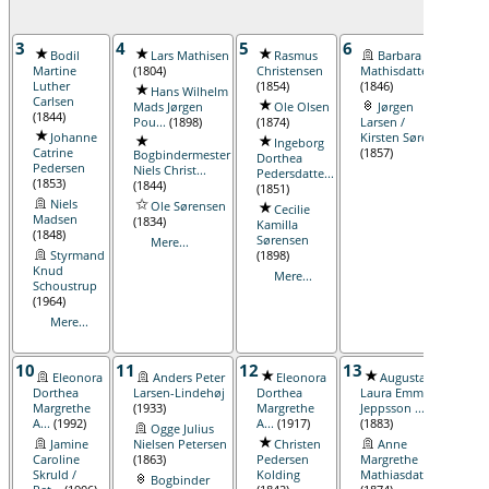
3
4
5
6
7
Bodil
Lars Mathisen
Rasmus
Barbara
I
Martine
(1804)
Christensen
Mathisdatter
Kier
Luther
(1854)
(1846)
Chri
Hans Wilhelm
Carlsen
(182
Mads Jørgen
Ole Olsen
Jørgen
(1844)
Pou...
(1898)
(1874)
Larsen /
M
Johanne
Kirsten Søre...
Ped
Ingeborg
Catrine
(1857)
Bogbindermester
Dorthea
I
Pedersen
Niels Christ...
Pedersdatte...
Kier
(1853)
(1844)
(1851)
Chri
Niels
(182
Ole Sørensen
Cecilie
Madsen
(1834)
Kamilla
E
(1848)
Sørensen
Sør
Mere...
Styrmand
(1898)
M
Knud
Mere...
Schoustrup
(1964)
Mere...
10
11
12
13
14
Eleonora
Anders Peter
Eleonora
Augusta
Dorthea
Larsen-Lindehøj
Dorthea
Laura Emma
Sør
Margrethe
(1933)
Margrethe
Jeppsson ...
E
A...
(1992)
A...
(1917)
(1883)
Ogge Julius
Sør
Jamine
Nielsen Petersen
Christen
Anne
Caroline
(1863)
Pedersen
Margrethe
Bog
Skruld /
Kolding
Mathiasdatter
Joha
Bogbinder