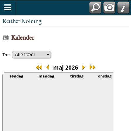
Kronborg Amtsstue, Fæsteprotokoller, 175
Reither Kolding
Kalender
Træ:
maj 2026
søndag
mandag
tirsdag
onsdag
t