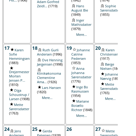
Pet...
(1906)
(1842)
(1874)
(181
Adam Gotfred
Zeidl...
(1719)
Hans
Sophie
August Bie
Sørensdatter
(1849)
(1855)
Inger
Mathisdatter
(1879)
Mere...
17
18
19
20
21
Karen
Ruth Gurli
Johanne
Karen
Sofie
Andersen
(1996)
Catrine
Christensen
(187
Hemmingsen
Pedersen
(1917)
Ove Henning
H
(1883)
(1853)
Jørgensen
(1998)
Børge
Mar
Anna
Nielsen
(1848)
(187
Drejermester
Johanna
Klinikøkonoma
Johanne
F
Morten
Sørensdatter
Clementine
Nærvig
(1892)
Niel
Jensen P...
(1776)
Ama...
(1926)
Mette
I
(1810)
Inge Bo
Lars Hansen
Sørensdatter
Scho
Olga
Rasmussen
(1820)
(1765)
Kol
Schoustrup /
(1954)
Mere...
Mere...
M
Larsen
(1908)
Mariane
Mette
Botællo
Sørensdatter
Richter
(1848)
(1763)
Mere...
24
25
26
27
28
Jens
Gerda
Mette
Andersen
Petersen
(1928)
Sørensdatter
Botæ